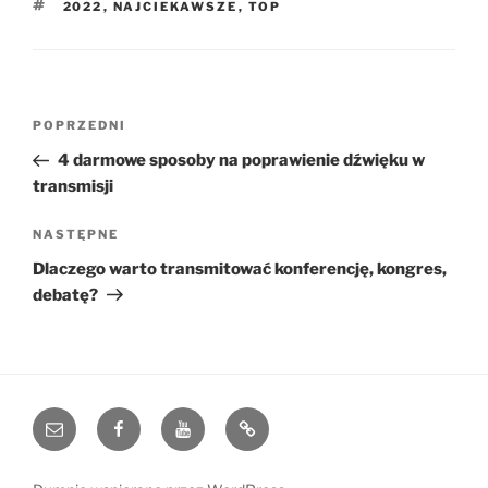
TAGI
2022
,
NAJCIEKAWSZE
,
TOP
Nawigacja
Poprzedni
POPRZEDNI
wpisu
wpis
4 darmowe sposoby na poprawienie dźwięku w
transmisji
Następny
NASTĘPNE
wpis
Dlaczego warto transmitować konferencję, kongres,
debatę?
e-
Facebook
YouTube
Blog
mail