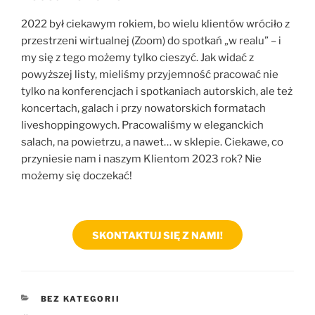
2022 był ciekawym rokiem, bo wielu klientów wróciło z
przestrzeni wirtualnej (Zoom) do spotkań „w realu” – i
my się z tego możemy tylko cieszyć. Jak widać z
powyższej listy, mieliśmy przyjemność pracować nie
tylko na konferencjach i spotkaniach autorskich, ale też
koncertach, galach i przy nowatorskich formatach
liveshoppingowych. Pracowaliśmy w eleganckich
salach, na powietrzu, a nawet… w sklepie. Ciekawe, co
przyniesie nam i naszym Klientom 2023 rok? Nie
możemy się doczekać!
SKONTAKTUJ SIĘ Z NAMI!
KATEGORIE
BEZ KATEGORII