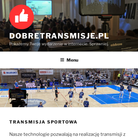
Przejdź
do
treści
DOBRETRANSMISJE.PL
Pokażemy Twoje wydarzenie w internecie. Sprawniej.
Menu
TRANSMISJA SPORTOWA
Nasze technologie pozwalają na realizację transmisji z