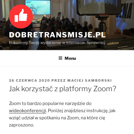
Przejdź
do
treści
DOBRETRANSMISJE.PL
Pokażemy Twoje wydarzenie w internecie. Sprawniej.
Menu
OPUBLIKOWANE
26 CZERWCA 2020
PRZEZ
MACIEJ SAMBORSKI
W
Jak korzystać z platformy Zoom?
Zoom to bardzo popularne narzędzie do
wideokonferencji
. Poniżej znajdziesz instrukcję, jak
wziąć udział w spotkaniu na Zoom, na które cię
zaproszono.