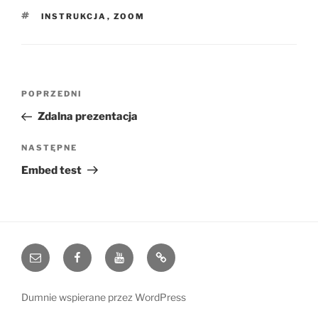
TAGI
INSTRUKCJA
,
ZOOM
Nawigacja
Poprzedni
POPRZEDNI
wpisu
wpis
Zdalna prezentacja
Następny
NASTĘPNE
wpis
Embed test
e-
Facebook
YouTube
Blog
mail
Dumnie wspierane przez WordPress