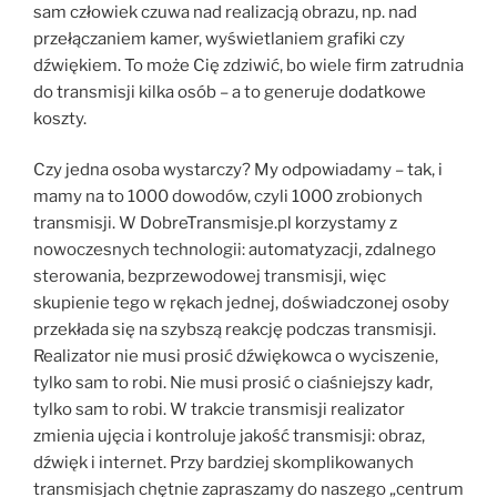
sam człowiek czuwa nad realizacją obrazu, np. nad
przełączaniem kamer, wyświetlaniem grafiki czy
dźwiękiem. To może Cię zdziwić, bo wiele firm zatrudnia
do transmisji kilka osób – a to generuje dodatkowe
koszty.
Czy jedna osoba wystarczy? My odpowiadamy – tak, i
mamy na to 1000 dowodów, czyli 1000 zrobionych
transmisji. W DobreTransmisje.pl korzystamy z
nowoczesnych technologii: automatyzacji, zdalnego
sterowania, bezprzewodowej transmisji, więc
skupienie tego w rękach jednej, doświadczonej osoby
przekłada się na szybszą reakcję podczas transmisji.
Realizator nie musi prosić dźwiękowca o wyciszenie,
tylko sam to robi. Nie musi prosić o ciaśniejszy kadr,
tylko sam to robi. W trakcie transmisji realizator
zmienia ujęcia i kontroluje jakość transmisji: obraz,
dźwięk i internet. Przy bardziej skomplikowanych
transmisjach chętnie zapraszamy do naszego „centrum