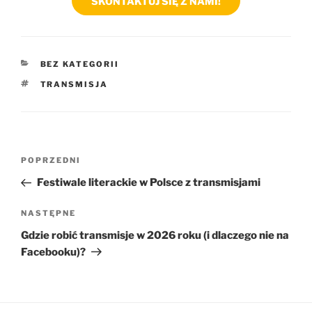
SKONTAKTUJ SIĘ Z NAMI!
KATEGORIE
BEZ KATEGORII
TAGI
TRANSMISJA
Nawigacja
Poprzedni
POPRZEDNI
wpisu
wpis
Festiwale literackie w Polsce z transmisjami
Następny
NASTĘPNE
wpis
Gdzie robić transmisje w 2026 roku (i dlaczego nie na
Facebooku)?