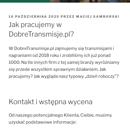
OPUBLIKOWANE
16 PAŹDZIERNIKA 2025
PRZEZ
MACIEJ SAMBORSKI
W
Jak pracujemy w
DobreTransmisje.pl?
W DobreTransmisje.pl zajmujemy się transmisjami i
nagraniami od 2018 roku i zrobiliśmy ich już ponad
1000. Na tle innych firm z tej samej branży wyróżniamy
się przede wszystkim sprawnym działaniem. Jak
pracujemy? Jak wygląda nasz typowy „dzień roboczy”?
Kontakt i wstępna wycena
Od naszego potencjalnego Klienta, Ciebie, musimy
uzyskać podstawowe informacje: