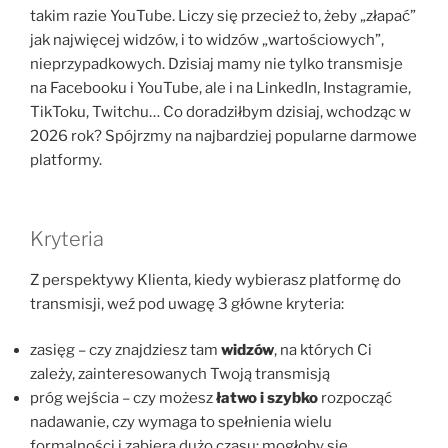
takim razie YouTube. Liczy się przecież to, żeby „złapać”
jak najwięcej widzów, i to widzów „wartościowych”,
nieprzypadkowych. Dzisiaj mamy nie tylko transmisje
na Facebooku i YouTube, ale i na LinkedIn, Instagramie,
TikToku, Twitchu… Co doradziłbym dzisiaj, wchodząc w
2026 rok? Spójrzmy na najbardziej popularne darmowe
platformy.
Kryteria
Z perspektywy Klienta, kiedy wybierasz platformę do
transmisji, weź pod uwagę 3 główne kryteria:
zasięg – czy znajdziesz tam
widzów
, na których Ci
zależy, zainteresowanych Twoją transmisją
próg wejścia – czy możesz
łatwo i szybko
rozpocząć
nadawanie, czy wymaga to spełnienia wielu
formalności i zabiera dużo czasu; mogłoby się