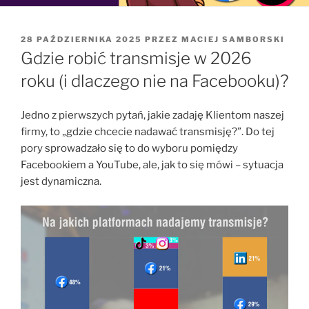
OPUBLIKOWANE
28 PAŹDZIERNIKA 2025
PRZEZ
MACIEJ SAMBORSKI
W
Gdzie robić transmisje w 2026
roku (i dlaczego nie na Facebooku)?
Jedno z pierwszych pytań, jakie zadaję Klientom naszej
firmy, to „gdzie chcecie nadawać transmisję?”. Do tej
pory sprowadzało się to do wyboru pomiędzy
Facebookiem a YouTube, ale, jak to się mówi – sytuacja
jest dynamiczna.