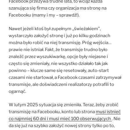
Facebook przeżywa trudne lata, to wciąż każda
szanująca się firma czy organizacja ma stronę na
Facebooku (mamy i my – sprawdź!).
Nawet jeżeli ktoś był zupełnym „świeżakiem”,
wystarczyło założyć stronę i już po kilku godzinach
można było robić na niej transmisję. Próg wejścia…
prawie nie istniał. Fakt, że transmisje trudno było
znaleźć przez wyszukiwarkę, opcje były niejasne i
często się zmieniały, nie wszystko działało tak jak
powinno – klucze same się resetowały, auto-start
czasami nie startował, a Facebook czasami zatrzymywał
transmisje, ale doświadczeni realizatorzy potrafili to
ogarnąć.
W lutym 2025 sytuacja się zmieniła. Teraz, żeby zrobić
transmisję na Facebooku, konto lub strona
musi istnieć
co najmniej 60 dni i musi mieć 100 obserwujących
. Nie
da się już na szybko założyć nowej strony tylko po to,