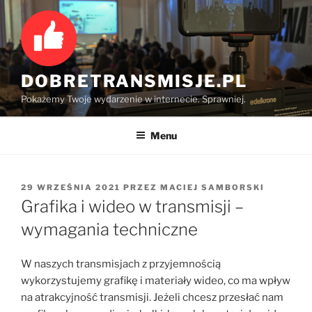
Przejdź
do
treści
DOBRETRANSMISJE.PL
Pokażemy Twoje wydarzenie w internecie. Sprawniej.
Menu
OPUBLIKOWANE
29 WRZEŚNIA 2021
PRZEZ
MACIEJ SAMBORSKI
W
Grafika i wideo w transmisji –
wymagania techniczne
W naszych transmisjach z przyjemnością
wykorzystujemy grafikę i materiały wideo, co ma wpływ
na atrakcyjność transmisji. Jeżeli chcesz przesłać nam