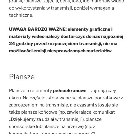
grafikę: plansze, zdjęcia, belki, logo, lub materiały wideo
do wykorzystania w transmisji, poniżej wymagania
techniczne.
UWAGA BARDZO WAŻNE: elementy graficzne i
materiały wideo należy dostarczyć do nas najpóźniej
24 godziny przed rozpoczęciem transmisji, nie ma
możliwości emisji niesprawdzonych materiałów
Plansze
Plansze to elementy
pełnoekranowe
– zajmują cały
ekran. Najczęściej stosowane są plansze początkowe z
zaproszeniem na transmisję, ale czasami stosuje się
także plansze końcowe (np. zawierające komunikat
„Dziękujemy za udział w transmisji”), plansze
sponsorskie lub plansze na przerwę (np. z
komunikatem „Zapraszamy po przerwie”).