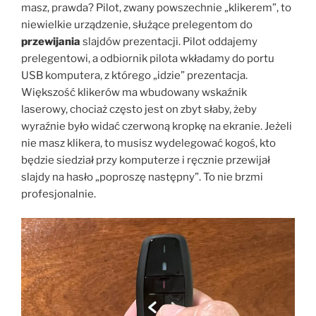
masz, prawda? Pilot, zwany powszechnie „klikerem”, to
niewielkie urządzenie, służące prelegentom do
przewijania
slajdów prezentacji. Pilot oddajemy
prelegentowi, a odbiornik pilota wkładamy do portu
USB komputera, z którego „idzie” prezentacja.
Większość klikerów ma wbudowany wskaźnik
laserowy, chociaż często jest on zbyt słaby, żeby
wyraźnie było widać czerwoną kropkę na ekranie. Jeżeli
nie masz klikera, to musisz wydelegować kogoś, kto
będzie siedział przy komputerze i ręcznie przewijał
slajdy na hasło „poproszę następny”. To nie brzmi
profesjonalnie.