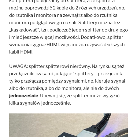
komputera podłączamy do splittera, a ze splittera
można poprowadzić 2 kable do 2 różnych urządzeń, np.
do rzutnika i monitora na zewnątrz albo do rzutnika i
monitora podglądowego na sali. Splittery można też
„kaskadować”, tzn. podłączać jeden splitter do drugiego
i mieć jeszcze więcej możliwości. Dodatkowo, splitter
wzmacnia sygnał HDMI, więc można używać dłuższych
kabli HDMI.
UWAGA: splitter splitterowi nierówny. Na rynku są też
przełączniki czasami „udające” splittery – przełącznik
tylko przełącza pomiędzy sygnałami, np. kieruje sygnał
albo do rzutnika, albo do monitora, ale nie do dwóch
jednocześnie
. Upewnij się, że splitter może wysyłać
kilka sygnałów jednocześnie.