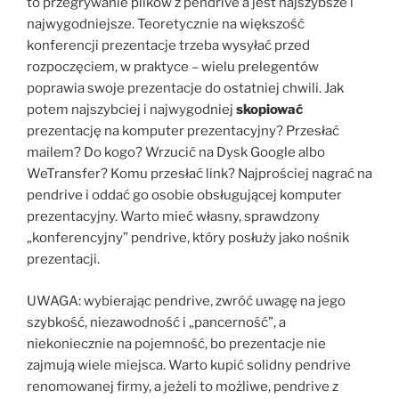
to przegrywanie plików z pendrive’a jest najszybsze i
najwygodniejsze. Teoretycznie na większość
konferencji prezentacje trzeba wysyłać przed
rozpoczęciem, w praktyce – wielu prelegentów
poprawia swoje prezentacje do ostatniej chwili. Jak
potem najszybciej i najwygodniej
skopiować
prezentację na komputer prezentacyjny? Przesłać
mailem? Do kogo? Wrzucić na Dysk Google albo
WeTransfer? Komu przesłać link? Najprościej nagrać na
pendrive i oddać go osobie obsługującej komputer
prezentacyjny. Warto mieć własny, sprawdzony
„konferencyjny” pendrive, który posłuży jako nośnik
prezentacji.
UWAGA: wybierając pendrive, zwróć uwagę na jego
szybkość, niezawodność i „pancerność”, a
niekoniecznie na pojemność, bo prezentacje nie
zajmują wiele miejsca. Warto kupić solidny pendrive
renomowanej firmy, a jeżeli to możliwe, pendrive z