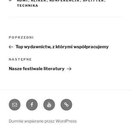
HDMI
,
KLIKER
,
KONFERENCJA
,
SPLITTER
,
TECHNIKA
Nawigacja
Poprzedni
POPRZEDNI
wpisu
wpis
Top wydawnictw, z którymi współpracujemy
Następny
NASTĘPNE
wpis
Nasze festiwale literatury
e-
Facebook
YouTube
Blog
mail
Dumnie wspierane przez WordPress