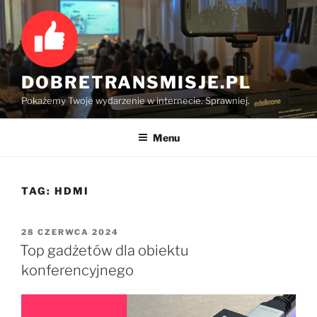
Przejdź
do
treści
DOBRETRANSMISJE.PL
Pokażemy Twoje wydarzenie w internecie. Sprawniej.
Menu
TAG:
HDMI
OPUBLIKOWANE
28 CZERWCA 2024
W
Top gadżetów dla obiektu
konferencyjnego