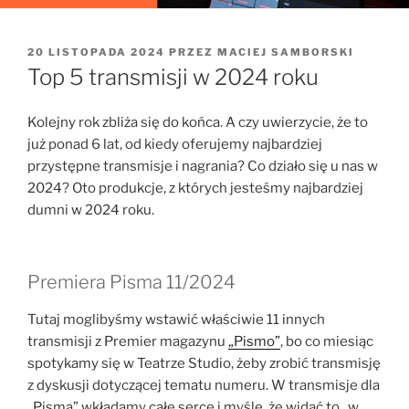
OPUBLIKOWANE
20 LISTOPADA 2024
PRZEZ
MACIEJ SAMBORSKI
W
Top 5 transmisji w 2024 roku
Kolejny rok zbliża się do końca. A czy uwierzycie, że to
już ponad 6 lat, od kiedy oferujemy najbardziej
przystępne transmisje i nagrania? Co działo się u nas w
2024? Oto produkcje, z których jesteśmy najbardziej
dumni w 2024 roku.
Premiera Pisma 11/2024
Tutaj moglibyśmy wstawić właściwie 11 innych
transmisji z Premier magazynu
„Pismo”
, bo co miesiąc
spotykamy się w Teatrze Studio, żeby zrobić transmisję
z dyskusji dotyczącej tematu numeru. W transmisje dla
„Pisma” wkładamy całe serce i myślę, że widać to „w