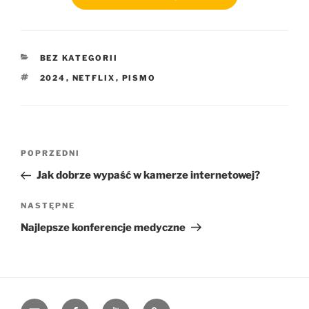
KATEGORIE
BEZ KATEGORII
TAGI
2024
,
NETFLIX
,
PISMO
Nawigacja
Poprzedni
POPRZEDNI
wpisu
wpis
Jak dobrze wypaść w kamerze internetowej?
Następny
NASTĘPNE
wpis
Najlepsze konferencje medyczne
e-
Facebook
YouTube
Blog