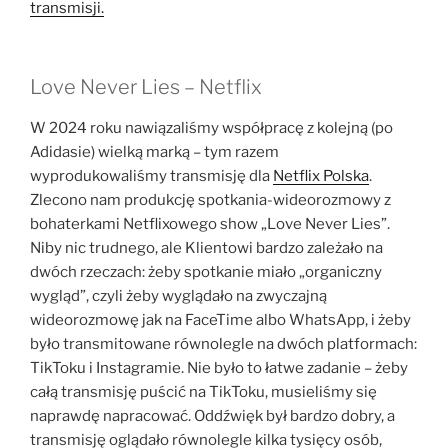
transmisji.
Love Never Lies – Netflix
W 2024 roku nawiązaliśmy współpracę z kolejną (po
Adidasie) wielką marką – tym razem
wyprodukowaliśmy transmisję dla
Netflix Polska
.
Zlecono nam produkcję spotkania-wideorozmowy z
bohaterkami Netflixowego show „Love Never Lies”.
Niby nic trudnego, ale Klientowi bardzo zależało na
dwóch rzeczach: żeby spotkanie miało „organiczny
wygląd”, czyli żeby wyglądało na zwyczajną
wideorozmowę jak na FaceTime albo WhatsApp, i żeby
było transmitowane równolegle na dwóch platformach:
TikToku i Instagramie. Nie było to łatwe zadanie – żeby
całą transmisję puścić na TikToku, musieliśmy się
naprawdę napracować. Oddźwięk był bardzo dobry, a
transmisję oglądało równolegle kilka tysięcy osób,