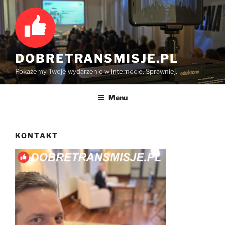
Przejdź
do
treści
DOBRETRANSMISJE.PL
Pokażemy Twoje wydarzenie w internecie. Sprawniej.
Menu
KONTAKT