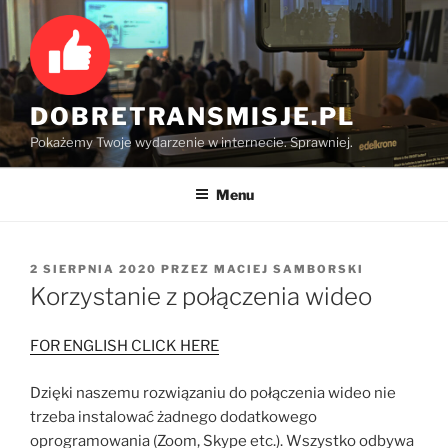
Przejdź
do
treści
DOBRETRANSMISJE.PL
Pokażemy Twoje wydarzenie w internecie. Sprawniej.
Menu
OPUBLIKOWANE
2 SIERPNIA 2020
PRZEZ
MACIEJ SAMBORSKI
W
Korzystanie z połączenia wideo
FOR ENGLISH CLICK HERE
Dzięki naszemu rozwiązaniu do połączenia wideo nie
trzeba instalować żadnego dodatkowego
oprogramowania (Zoom, Skype etc.). Wszystko odbywa