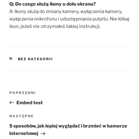
Q: Do czego służą ikony u dołu ekranu?
A: Ikony służą do zmiany kamery, wyłączenia kamery,
wyłączenia mikrofonu i udostępniania pulpitu. Nie klikaj
ikon, jeżeli nie otrzymałeś takiej instrukcji.
KATEGORIE
BEZ KATEGORII
Nawigacja
Poprzedni
POPRZEDNI
wpisu
wpis
Embed test
Następny
NASTĘPNE
wpis
5 sposobów, jak lepiej wyglądać i brzmieć w kamerze
internetowej