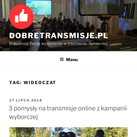
Przejdź
do
treści
DOBRETRANSMISJE.PL
Pokażemy Twoje wydarzenie w internecie. Sprawniej.
Menu
TAG:
WIDEOCZAT
OPUBLIKOWANE
27 LIPCA 2018
W
3 pomysły na transmisje online z kampanii
wyborczej