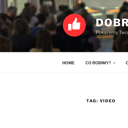
Przejdź
do
treści
DOBR
Pokażemy Twoje
HOME
CO ROBIMY?
TAG:
VIDEO