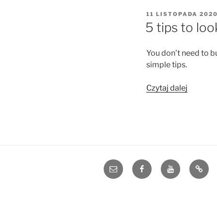
OPUBLIKOWANE
11 LISTOPADA 202
W
5 tips to l
You don’t need to bu
simple tips.
„5
Czytaj dalej
tips
to
look
and
sound
better
e-
Facebook
YouTube
Blog
on
mail
a
webcam