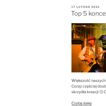
OPUBLIKOWANE
17 LUTEGO 2021
W
Top 5 konc
Większość naszych 
Coraz częściej dos
skrzydła kreacji 🙂
„Top
Czytaj dalej