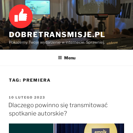
Przejdź
do
treści
DOBRETRANSMISJE.PL
Pokażemy Twoje wydarzenie w internecie. Sprawniej.
Menu
TAG:
PREMIERA
OPUBLIKOWANE
10 LUTEGO 2023
W
Dlaczego powinno się transmitować
spotkanie autorskie?