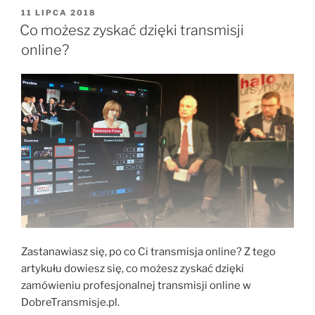
wykorzystać
OPUBLIKOWANE
11 LIPCA 2018
W
nagranie
Co możesz zyskać dzięki transmisji
z
online?
transmisji?”
Zastanawiasz się, po co Ci transmisja online? Z tego
artykułu dowiesz się, co możesz zyskać dzięki
zamówieniu profesjonalnej transmisji online w
DobreTransmisje.pl.