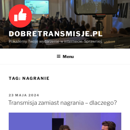
Przejdź
do
treści
DOBRETRANSMISJE.PL
Pokażemy Twoje wydarzenie w internecie. Sprawniej.
Menu
TAG:
NAGRANIE
OPUBLIKOWANE
23 MAJA 2024
W
Transmisja zamiast nagrania – dlaczego?