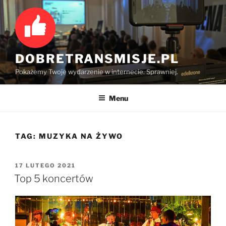
Przejdź
do
treści
DOBRETRANSMISJE.PL
Pokażemy Twoje wydarzenie w internecie. Sprawniej.
Menu
TAG:
MUZYKA NA ŻYWO
OPUBLIKOWANE
17 LUTEGO 2021
W
Top 5 koncertów