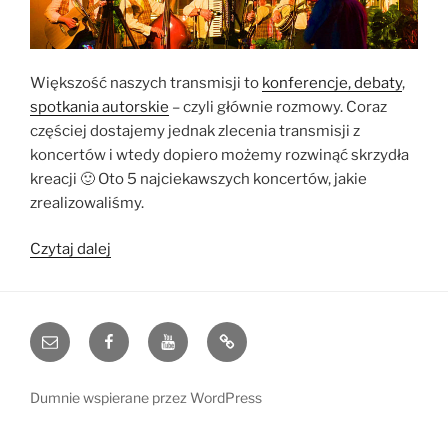
Większość naszych transmisji to
konferencje, debaty
,
spotkania autorskie
– czyli głównie rozmowy. Coraz
częściej dostajemy jednak zlecenia transmisji z
koncertów i wtedy dopiero możemy rozwinąć skrzydła
kreacji 🙂 Oto 5 najciekawszych koncertów, jakie
zrealizowaliśmy.
„Top
Czytaj dalej
5
koncertów”
e-
Facebook
YouTube
Blog
mail
Dumnie wspierane przez WordPress