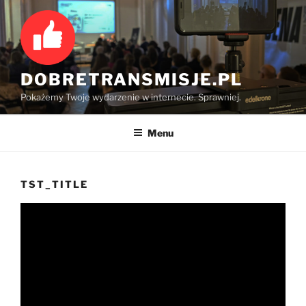
Przejdź
do
treści
DOBRETRANSMISJE.PL
Pokażemy Twoje wydarzenie w internecie. Sprawniej.
Menu
TST_TITLE