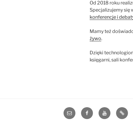
Od 2018 roku realiz
Specjalizujemy się 
konferencje i debat
Mamy też doświadcz
żywo
.
Dzięki technologio
księgarni, sali konf
e-
Facebook
YouTube
Blog
mail