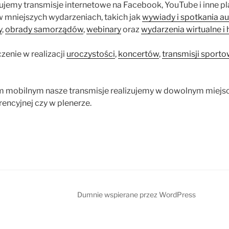
ujemy transmisje internetowe na Facebook, YouTube i inne pl
w mniejszych wydarzeniach, takich jak
wywiady i spotkania au
y
,
obrady samorządów
,
webinary
oraz
wydarzenia wirtualne i
enie w realizacji
uroczystości
,
koncertów
,
transmisji sport
m mobilnym nasze transmisje realizujemy w dowolnym miejscu
erencyjnej czy w plenerze.
Dumnie wspierane przez WordPress