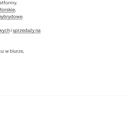
atformy.
torskie
,
 hybrydowe
.
owych
i
sprzedaży na
: w biurze,