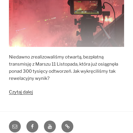
Niedawno zrealizowaliśmy otwartą, bezpłatną
transmisję z Marszu 11 Listopada, która już osiągnęła
ponad 300 tysięcy odtworzeń. Jak wykręciliśmy tak
rewelacyjny wynik?
„300
Czytaj dalej
tysięcy
odtworzeń
naszej
transmisji!”
e-
Facebook
YouTube
Blog
mail