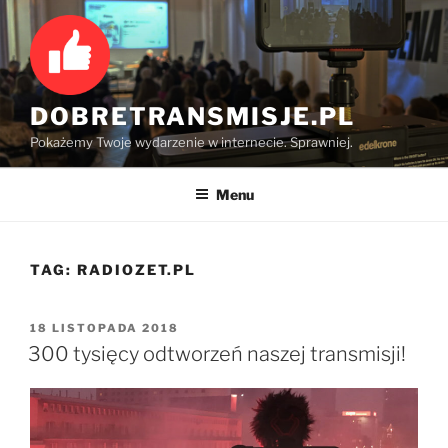
Przejdź
do
treści
DOBRETRANSMISJE.PL
Pokażemy Twoje wydarzenie w internecie. Sprawniej.
Menu
TAG:
RADIOZET.PL
OPUBLIKOWANE
18 LISTOPADA 2018
W
300 tysięcy odtworzeń naszej transmisji!