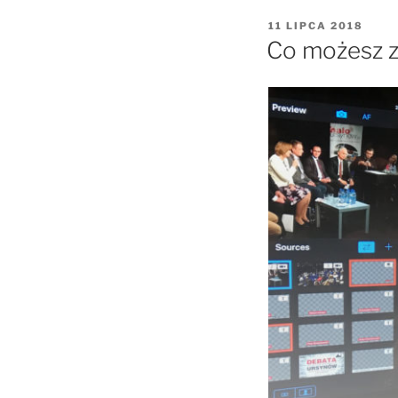
OPUBLIKOWANE
11 LIPCA 2018
W
Co możesz zy